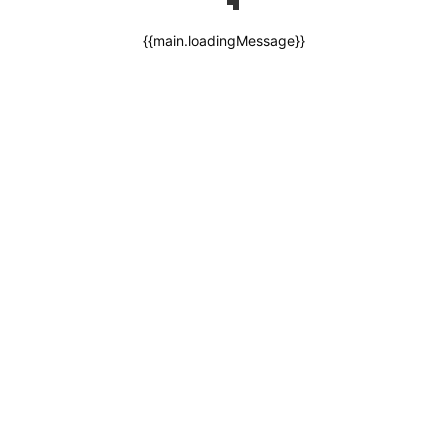
{{main.loadingMessage}}