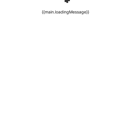
{{main.loadingMessage}}