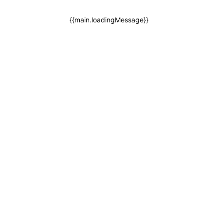
{{main.loadingMessage}}