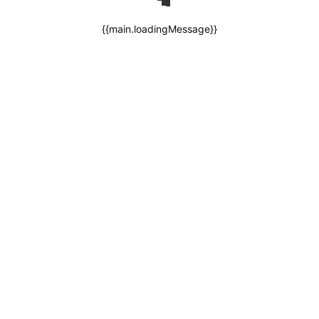
{{main.loadingMessage}}