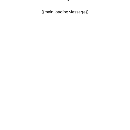
{{main.loadingMessage}}