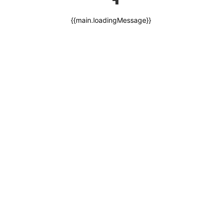
{{main.loadingMessage}}