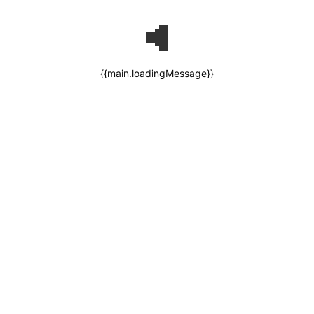
{{main.loadingMessage}}