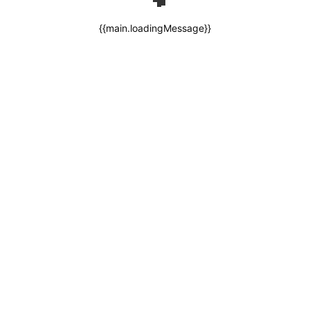
{{main.loadingMessage}}