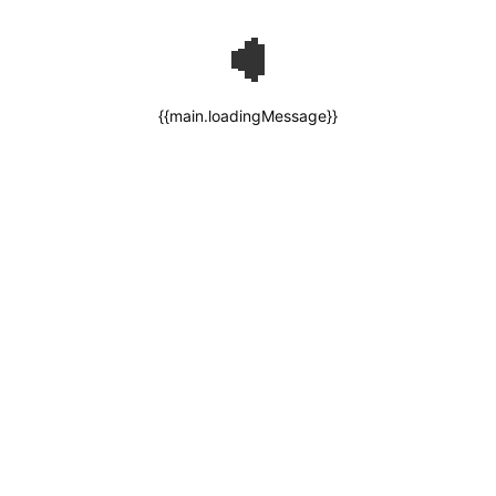
{{main.loadingMessage}}