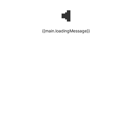
{{main.loadingMessage}}