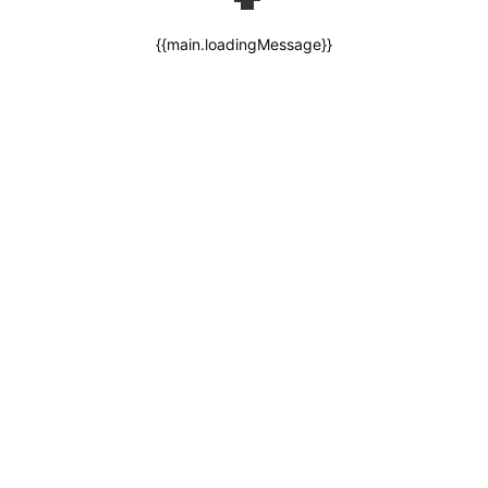
{{main.loadingMessage}}