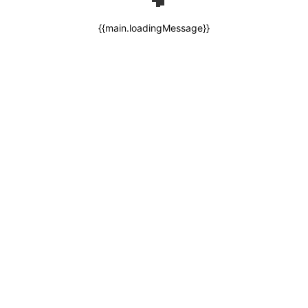
{{main.loadingMessage}}