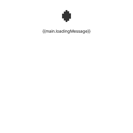
{{main.loadingMessage}}