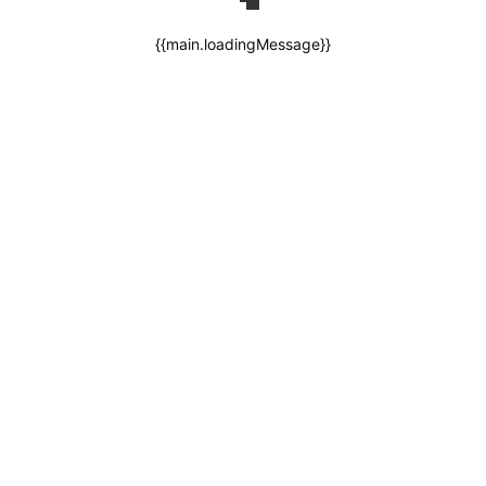
{{main.loadingMessage}}