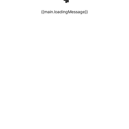
{{main.loadingMessage}}