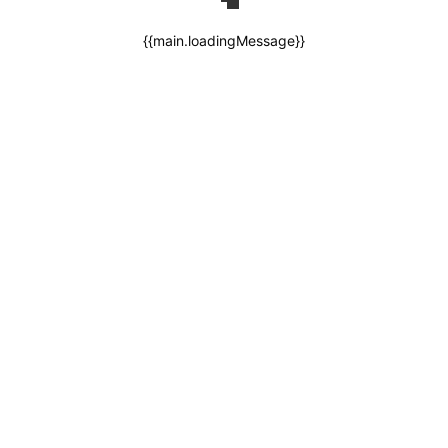
{{main.loadingMessage}}