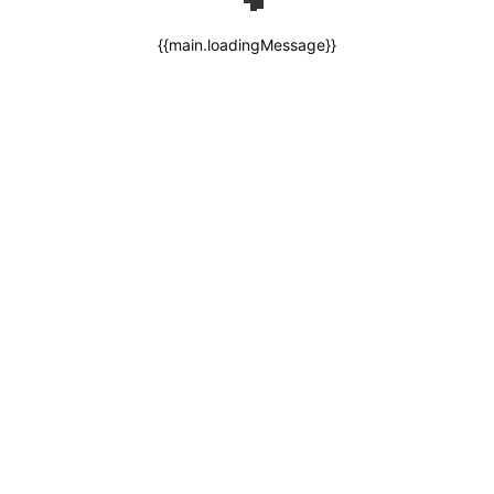
{{main.loadingMessage}}