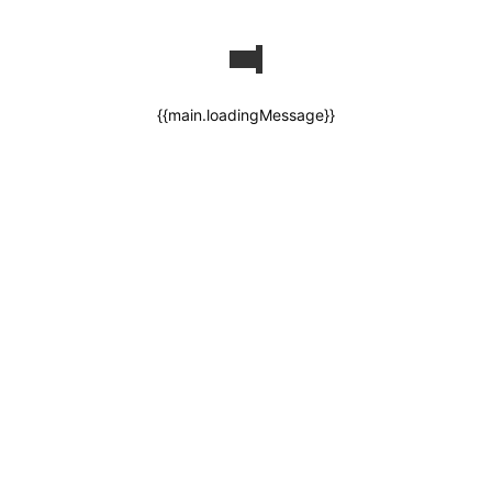
{{main.loadingMessage}}