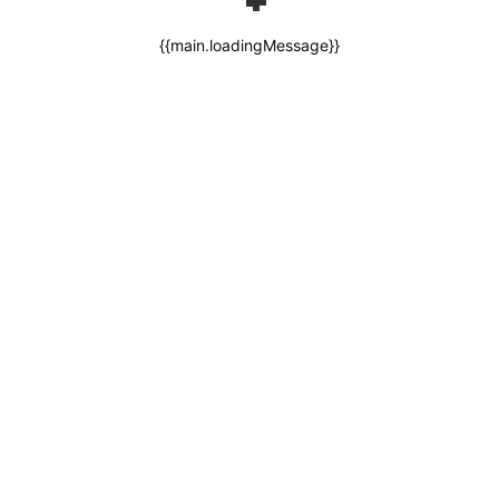
{{main.loadingMessage}}