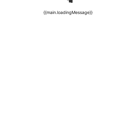
{{main.loadingMessage}}