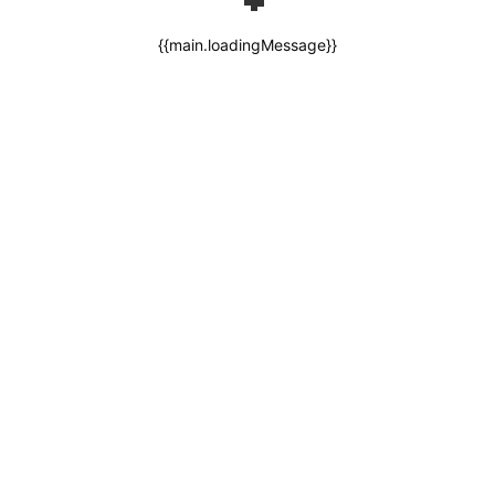
{{main.loadingMessage}}