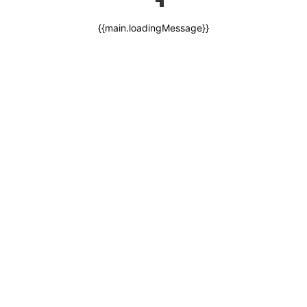
{{main.loadingMessage}}