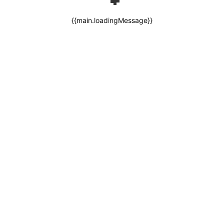
{{main.loadingMessage}}