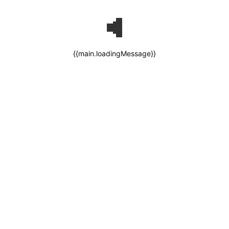
{{main.loadingMessage}}