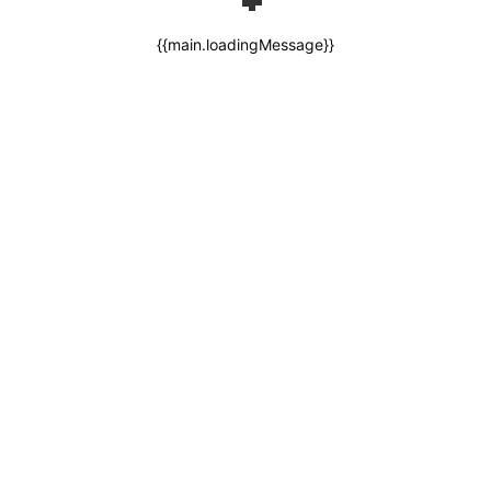
{{main.loadingMessage}}