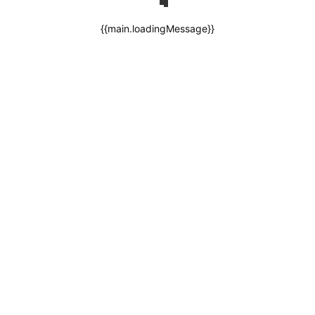
{{main.loadingMessage}}