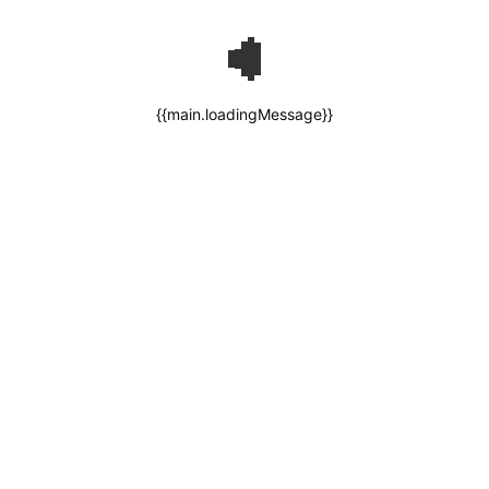
{{main.loadingMessage}}