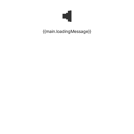
{{main.loadingMessage}}