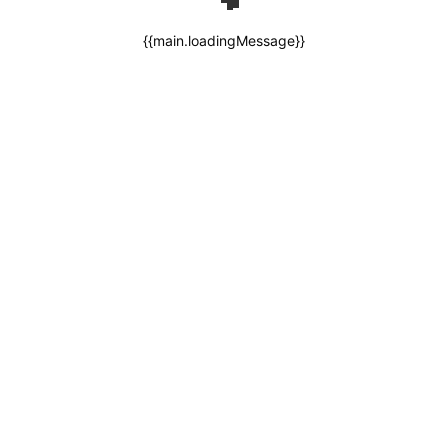
{{main.loadingMessage}}