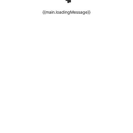
{{main.loadingMessage}}