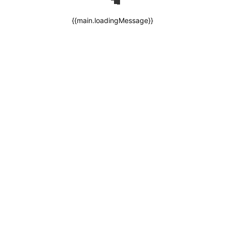
{{main.loadingMessage}}