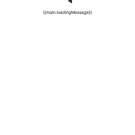
{{main.loadingMessage}}