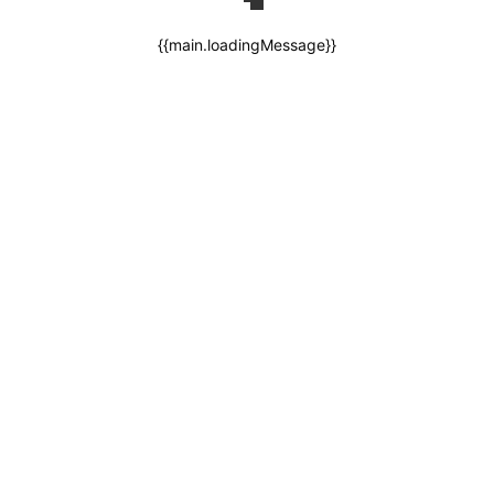
{{main.loadingMessage}}