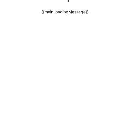
{{main.loadingMessage}}