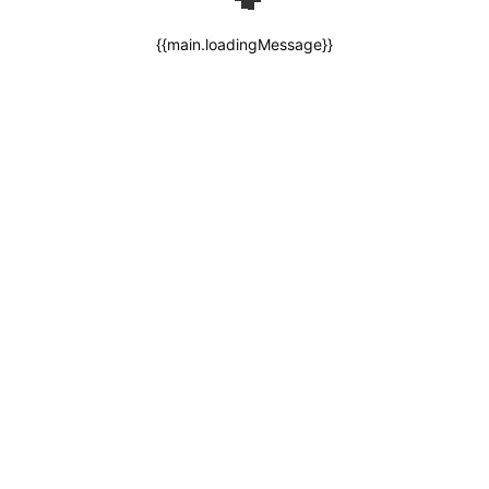
{{main.loadingMessage}}