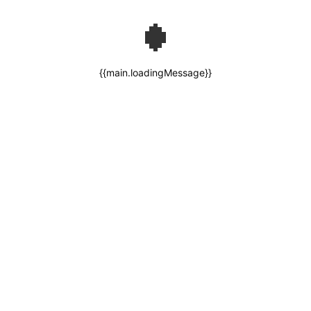
{{main.loadingMessage}}