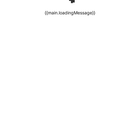
{{main.loadingMessage}}