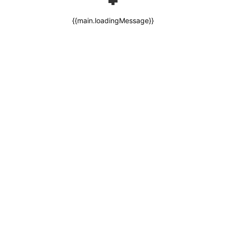
{{main.loadingMessage}}