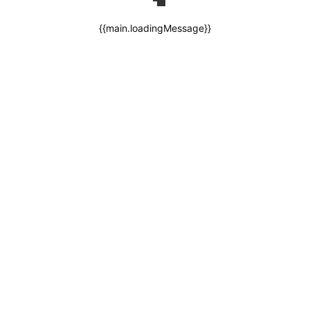
{{main.loadingMessage}}