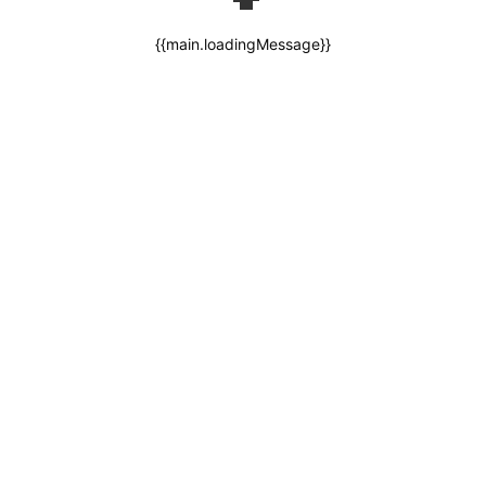
{{main.loadingMessage}}