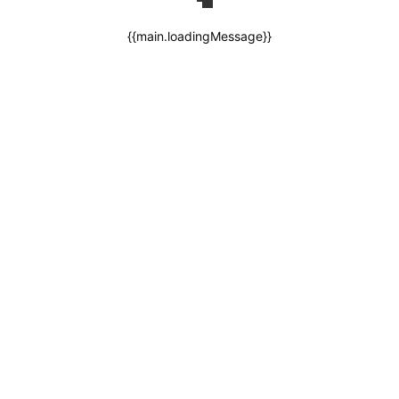
{{main.loadingMessage}}