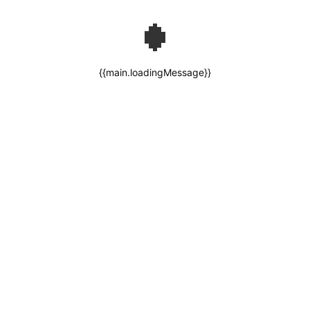
{{main.loadingMessage}}