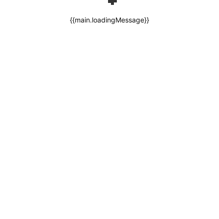
{{main.loadingMessage}}