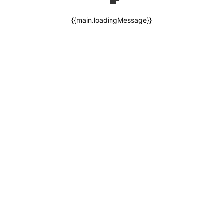
{{main.loadingMessage}}