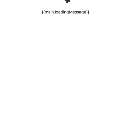
{{main.loadingMessage}}