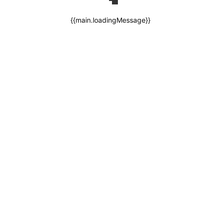
{{main.loadingMessage}}