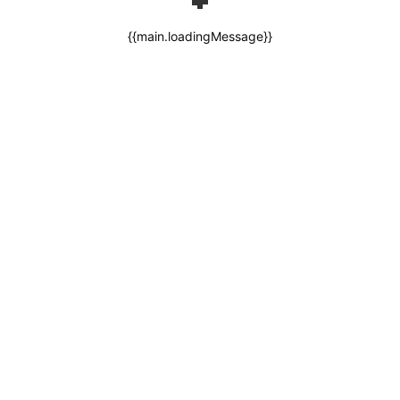
{{main.loadingMessage}}