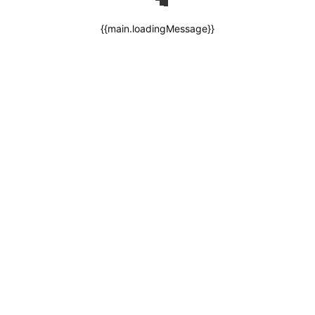
{{main.loadingMessage}}