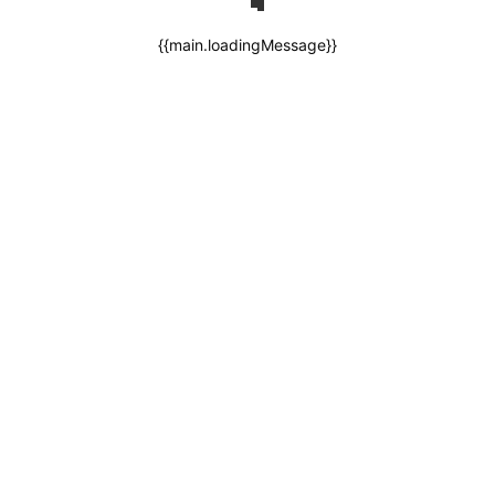
{{main.loadingMessage}}