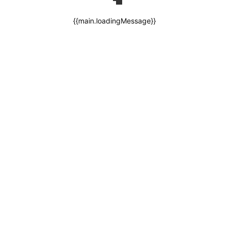
{{main.loadingMessage}}